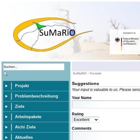
SuMaRiO
Kontakt
Suggestions
Projekt
Your input is valuable to us. Please sen
Problembeschreibung
Your Name
Ziele
Rating
Arbeitspakete
Aichi Ziele
Comments
Aktuelles