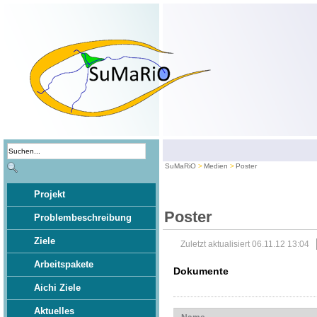
SuMaRiO
Medien
Poster
Projekt
Poster
Problembeschreibung
Ziele
Zuletzt aktualisiert 06.11.12 13:04
Arbeitspakete
Dokumente
Aichi Ziele
Aktuelles