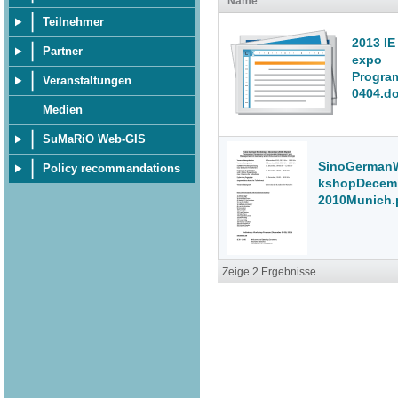
Name
Teilnehmer
2013 IE
Partner
expo
Progra
Veranstaltungen
0404.d
Medien
SuMaRiO Web-GIS
SinoGerman
Policy recommandations
kshopDecem
2010Munich.
Zeige 2 Ergebnisse.