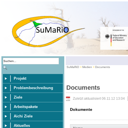
SuMaRiO
Medien
Documents
Projekt
Documents
Problembeschreibung
Ziele
Zuletzt aktualisiert 06.11.12 13:04
Arbeitspakete
Dokumente
Aichi Ziele
Aktuelles