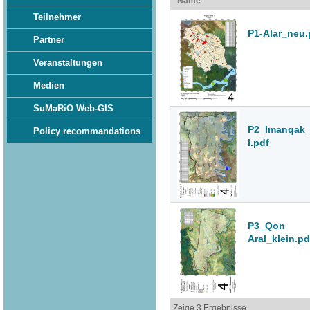
Name
Teilnehmer
P1-Alar_neu.
Partner
Veranstaltungen
Medien
SuMaRiO Web-GIS
P2_Imanqak_
Policy recommandations
l.pdf
P3_Qon
Aral_klein.pd
Zeige 3 Ergebnisse.