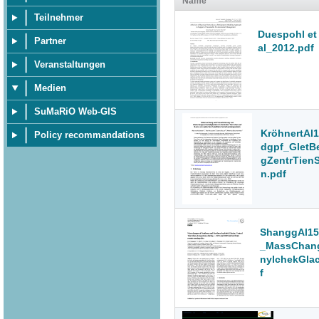
Name
Teilnehmer
Duespohl et
Partner
al_2012.pdf
Veranstaltungen
Medien
SuMaRiO Web-GIS
KröhnertAl
Policy recommandations
dgpf_GletB
gZentrTien
n.pdf
ShanggAl15
_MassChan
nylchekGla
f