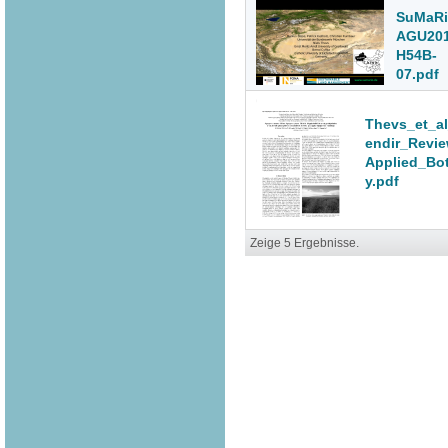
SuMaR
AGU20
H54B-
07.pdf
Thevs_et_a
endir_Revi
Applied_Bo
y.pdf
Zeige 5 Ergebnisse.