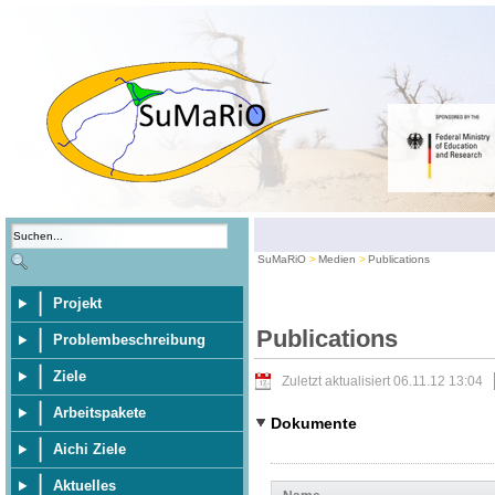
SuMaRiO
Medien
Publications
Projekt
Publications
Problembeschreibung
Ziele
Zuletzt aktualisiert 06.11.12 13:04
Arbeitspakete
Dokumente
Aichi Ziele
Aktuelles