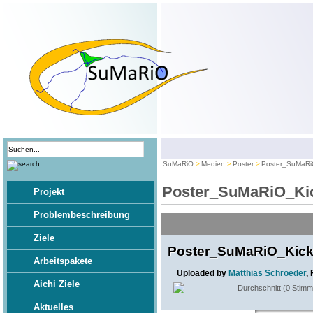
SuMaRiO
Medien
Poster
Poster_SuMaRiO
Poster_SuMaRiO_Kic
Projekt
Problembeschreibung
Ziele
Poster_SuMaRiO_Kick-
Arbeitspakete
Uploaded by
Matthias Schroeder
,
Aichi Ziele
Durchschnitt (0 Stim
Aktuelles