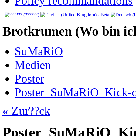
Policy recommandations
|
Brotkrumen (Wo bin ic
SuMaRiO
Medien
Poster
Poster_SuMaRiO_Kick-o
« Zur??ck
Poster_SuMaRiO_Kic