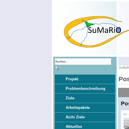
SuMaR
Pos
Projekt
Problembeschreibung
Ziele
Po
Arbeitspakete
Aichi Ziele
Aktuelles