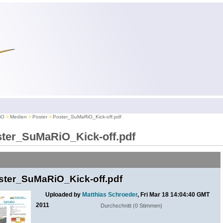
iO
Medien
Poster
Poster_SuMaRiO_Kick-off.pdf
ter_SuMaRiO_Kick-off.pdf
ster_SuMaRiO_Kick-off.pdf
Uploaded by
Matthias Schroeder
, Fri Mar 18 14:04:40 GMT
2011
Durchschnitt (0 Stimmen)