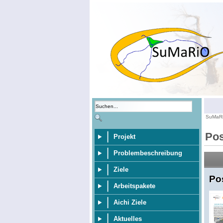
SuMaR
Pos
Projekt
Problembeschreibung
Ziele
Po
Arbeitspakete
Aichi Ziele
Aktuelles