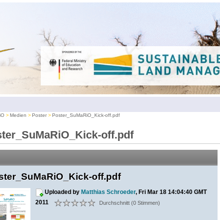
iO
Medien
Poster
Poster_SuMaRiO_Kick-off.pdf
ter_SuMaRiO_Kick-off.pdf
ster_SuMaRiO_Kick-off.pdf
Uploaded by
Matthias Schroeder
, Fri Mar 18 14:04:40 GMT
2011
Durchschnitt (0 Stimmen)