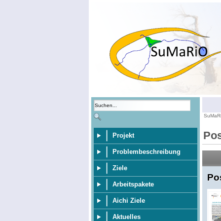
SuMaR
Pos
Projekt
Problembeschreibung
Ziele
Po
Arbeitspakete
Aichi Ziele
Aktuelles