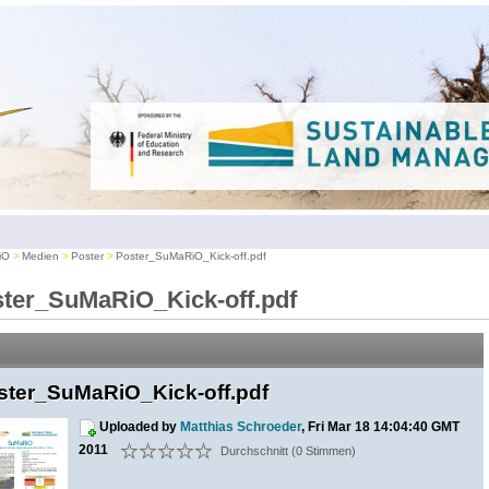
iO
Medien
Poster
Poster_SuMaRiO_Kick-off.pdf
ter_SuMaRiO_Kick-off.pdf
ster_SuMaRiO_Kick-off.pdf
Uploaded by
Matthias Schroeder
, Fri Mar 18 14:04:40 GMT
2011
Durchschnitt (0 Stimmen)