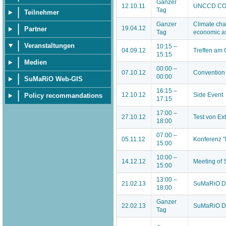
Ganzer
12.10.11
UNCCD COP
Tag
Teilnehmer
Ganzer
Climate cha
19.04.12
Partner
Tag
economic a
Veranstaltungen
10:15 –
04.09.12
Treffen am
15:15
Medien
00:00 –
07.10.12
Convention o
00:00
SuMaRiO Web-GIS
16:15 –
12.10.12
Side Event
Policy recommandations
17:15
17:00 –
27.10.12
Test von Ex
18:00
07:00 –
05.11.12
Konferenz "
15:00
10:00 –
14.12.12
Meeting of 
15:00
13:00 –
21.02.13
SuMaRiO D
18:00
Ganzer
22.02.13
SuMaRiO D
Tag