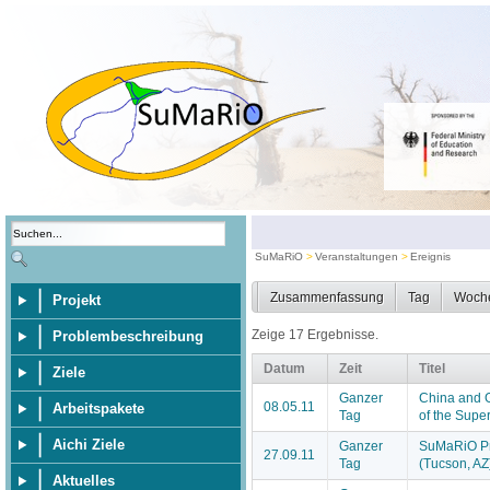
SuMaRiO
Veranstaltungen
Ereignis
Zusammenfassung
Tag
Woch
Projekt
Zeige 17 Ergebnisse.
Problembeschreibung
Datum
Zeit
Titel
Ziele
Ganzer
China and G
08.05.11
Arbeitspakete
Tag
of the Super
Aichi Ziele
Ganzer
SuMaRiO Pre
27.09.11
Tag
(Tucson, AZ
Aktuelles