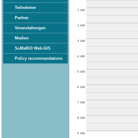
Teilnehmer
1 AM
Partner
2 AM
Veranstaltungen
Medien
3 AM
SuMaRiO Web-GIS
4 AM
Policy recommandations
5 AM
6 AM
7 AM
8 AM
9 AM