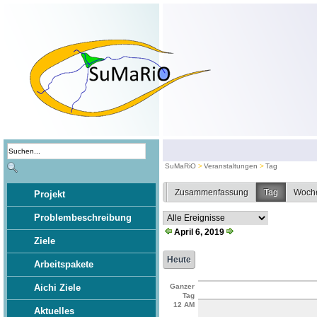
SuMaRiO
Veranstaltungen
Tag
Zusammenfassung
Tag
Woch
Projekt
Problembeschreibung
April 6, 2019
Ziele
Arbeitspakete
Aichi Ziele
Ganzer
Tag
12 AM
Aktuelles