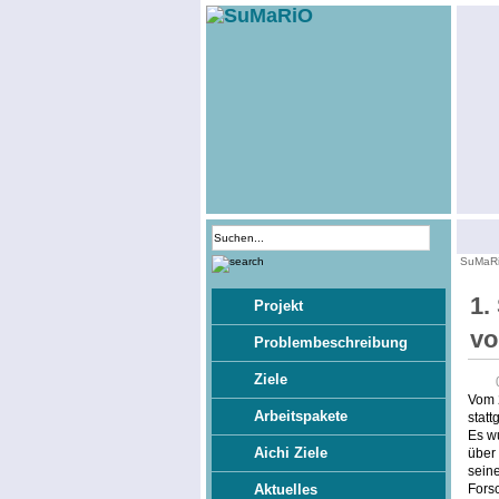
SuMaR
1.
Projekt
vo
Problembeschreibung
Ziele
Vom 
Arbeitspakete
stat
Es wu
Aichi Ziele
über 
sein
Fors
Aktuelles