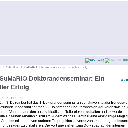
|
iO
Aktuelles
1. SuMaRiO Doktorandenseminar: Ein voller Erfolg
 SuMaRiO Doktorandenseminar: Ein
« Z
ller Erfolg
07.12.11 09:19
2. – 3. Dezember hat das 1. Doktorandenseminar an der Universität der Bundeswe
tgefunden. Insgesamt nahmen 22 Doktoranden und Postdocs an der Veranstaltung te
rden Vorträge aus den unterschiedlichen Teilprojekten gehalten und es wurde int
die einzelnen Arbeiten diskutiert. Zudem war das Seminar eine einzigartige Möglic
e Arbeiten mit denen von anderen Teilprojekten zu vernetzen und über gemeinsam
chungsfragen zu diskutieren. Die Vorträge stehen zum Download auf der internen