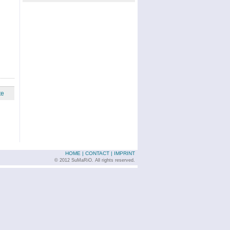
te
HOME
|
CONTACT
|
IMPRINT
© 2012 SuMaRiO. All rights reserved.