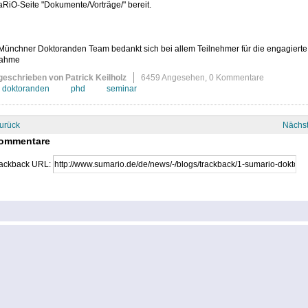
RiO-Seite "Dokumente/Vorträge/" bereit.
Münchner Doktoranden Team bedankt sich bei allem Teilnehmer für die engagierte
nahme
geschrieben von Patrick Keilholz
6459 Angesehen,
0 Kommentare
doktoranden
phd
seminar
urück
Nächs
ommentare
ackback URL: