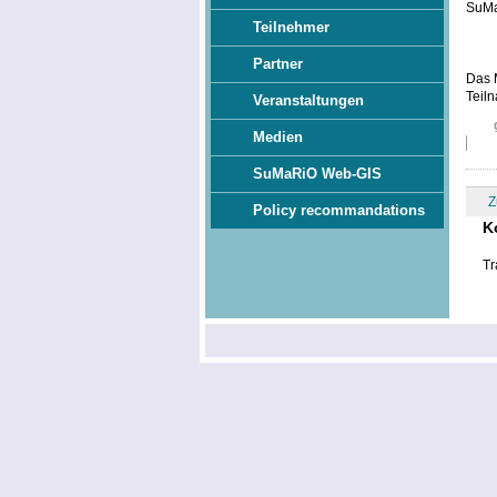
SuMa
Teilnehmer
Partner
Das 
Teil
Veranstaltungen
Medien
SuMaRiO Web-GIS
Z
Policy recommandations
K
Tr