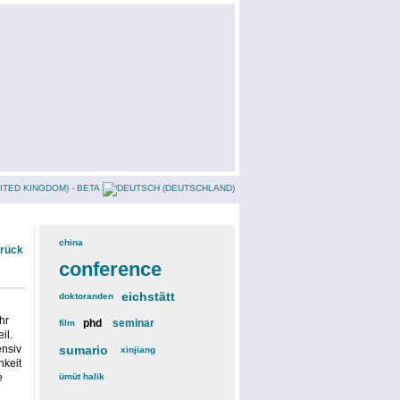
china
(3)
urück
conference
(12)
eichstätt
(6)
doktoranden
(3)
hr
phd
(4)
seminar
(4)
film
(2)
il.
ensiv
sumario
(6)
xinjiang
(2)
hkeit
e
ümüt halik
(2)