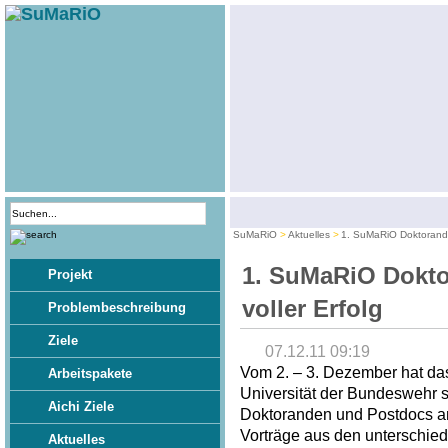
SuMaRiO
Aktuelles
1. SuMaRiO Doktoranden
1. SuMaRiO Dokto
Projekt
voller Erfolg
Problembeschreibung
Ziele
07.12.11 09:19
Vom 2. – 3. Dezember hat da
Arbeitspakete
Universität der Bundeswehr 
Aichi Ziele
Doktoranden und Postdocs an 
Vorträge aus den unterschied
Aktuelles