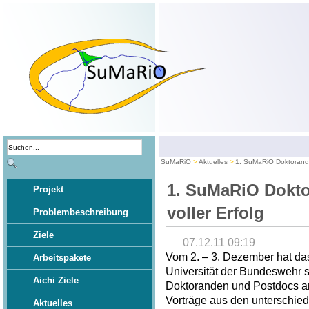
SuMaRiO
Aktuelles
1. SuMaRiO Doktoranden
1. SuMaRiO Dokto
Projekt
voller Erfolg
Problembeschreibung
Ziele
07.12.11 09:19
Vom 2. – 3. Dezember hat da
Arbeitspakete
Universität der Bundeswehr 
Aichi Ziele
Doktoranden und Postdocs an 
Vorträge aus den unterschied
Aktuelles