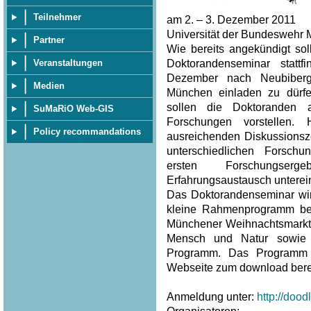
Teilnehmer
am 2. – 3. Dezember 2011
Universität der Bundeswehr 
Partner
Wie bereits angekündigt sol
Doktorandenseminar statt
Veranstaltungen
Dezember nach Neubiberg
Medien
München einladen zu dürf
sollen die Doktoranden 
SuMaRiO Web-GIS
Forschungen vorstellen.
Policy recommandations
ausreichenden Diskussionsze
unterschiedlichen Forsch
ersten Forschungser
Erfahrungsaustausch unterei
Das Doktorandenseminar wi
kleine Rahmenprogramm beg
Münchener Weihnachtsmarkt
Mensch und Natur sowie
Programm. Das Programm 
Webseite zum download berei
Anmeldung unter:
http://doo