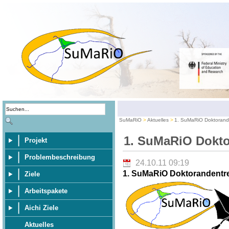
SuMaRiO
Aktuelles
1. SuMaRiO Doktorand
1. SuMaRiO Dokt
Projekt
Problembeschreibung
24.10.11 09:19
1. SuMaRiO Doktorandentr
Ziele
Arbeitspakete
Aichi Ziele
Aktuelles