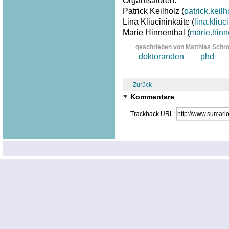
Organisatoren:
Patrick Keilholz (
patrick.kei
Lina Kliucininkaite (
lina.kliu
Marie Hinnenthal (
marie.hin
geschrieben von Matthias Schr
doktoranden
phd
Zurück
Kommentare
Trackback URL: