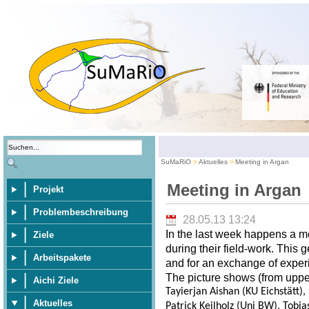
SuMaRiO
Aktuelles
Meeting in Argan
Meeting in Argan
Projekt
Problembeschreibung
28.05.13 13:24
In the last week happens a m
Ziele
during their field-work. This 
Arbeitspakete
and for an exchange of exper
The picture shows (from upper 
Aichi Ziele
Tayierjan Aishan (KU Eichstätt)
Aktuelles
Patrick Keilholz (Uni BW), Tobia