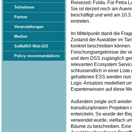
Reisezeit: Fulda. Für Petra 
Teilnehmer
Sie ist derzeit noch am Auen
beschäftigt und wird am 10.
Partner
eintreten.
Veranstaltungen
Im Mittelpunkt stand die Frag
Medien
Zustand der Auwälder im Tar
konkret beschreiben können. 
SuMaRiO Web-GIS
Forschungsergebnisse der v
Policy recommandations
und dem DSS zugänglich gem
relevanten Ecosystem Service
schlussendlich in einer List
gehaltenen ESS werden nun p
Logic-Ansatzes modelliert u
Expertenwissen auf diese Wei
Außerdem zeigte sich wieder 
transdisziplinären Projekten
entwickeln. So wurde der Begri
verwendet wurde, vielfach u
Bäume zu beschreiben. Eine