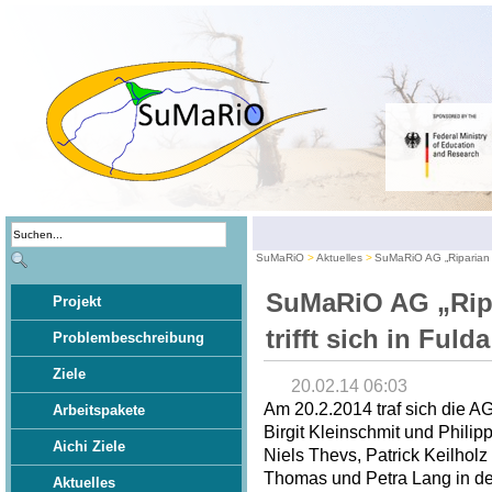
SuMaRiO
Aktuelles
SuMaRiO AG „Riparian E
SuMaRiO AG „Rip
Projekt
trifft sich in Fulda
Problembeschreibung
Ziele
20.02.14 06:03
Am 20.2.2014 traf sich die A
Arbeitspakete
Birgit Kleinschmit und Philip
Aichi Ziele
Niels Thevs, Patrick Keilhol
Thomas und Petra Lang in der
Aktuelles