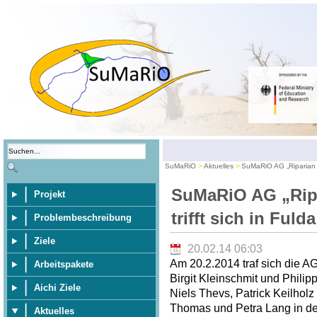
SuMaRiO
Aktuelles
SuMaRiO AG „Riparian E
SuMaRiO AG „Rip
Projekt
trifft sich in Fulda
Problembeschreibung
Ziele
20.02.14 06:03
Am 20.2.2014 traf sich die A
Arbeitspakete
Birgit Kleinschmit und Philip
Aichi Ziele
Niels Thevs, Patrick Keilhol
Thomas und Petra Lang in der
Aktuelles