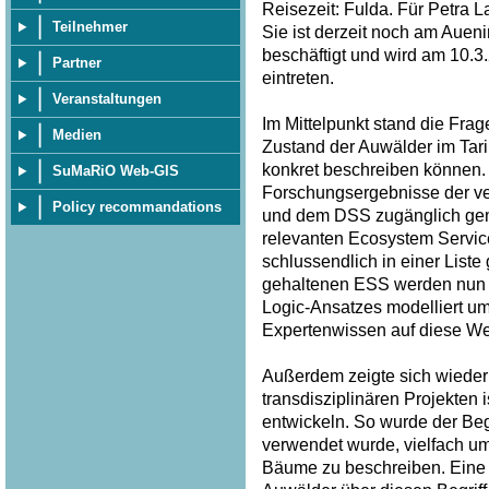
Reisezeit: Fulda. Für Petra 
Teilnehmer
Sie ist derzeit noch am Auen
beschäftigt und wird am 10.
Partner
eintreten.
Veranstaltungen
Im Mittelpunkt stand die Frag
Medien
Zustand der Auwälder im Tar
konkret beschreiben können. 
SuMaRiO Web-GIS
Forschungsergebnisse der v
Policy recommandations
und dem DSS zugänglich gem
relevanten Ecosystem Service
schlussendlich in einer List
gehaltenen ESS werden nun p
Logic-Ansatzes modelliert u
Expertenwissen auf diese Wei
Außerdem zeigte sich wieder 
transdisziplinären Projekten
entwickeln. So wurde der Begri
verwendet wurde, vielfach u
Bäume zu beschreiben. Eine