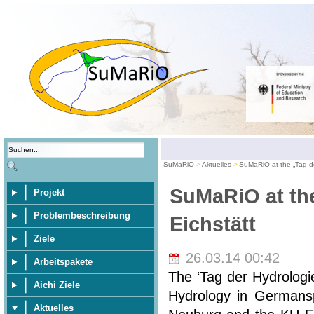
SuMaRiO
Aktuelles
SuMaRiO at the „Tag de
SuMaRiO at the
Projekt
Problembeschreibung
Eichstätt
Ziele
26.03.14 00:42
Arbeitspakete
The ‘Tag der Hydrologi
Aichi Ziele
Hydrology in Germansp
Aktuelles