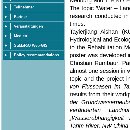
Neuburg and the KU Eic
The topic ’Water – Lan
Teilnehmer
research conducted in
Partner
times.
Veranstaltungen
Tayierjiang Aishan (
Medien
Hydrological and Ecolo
SuMaRiO Web-GIS
to the Rehabilitation 
poster was developed in
Policy recommandations
Christian Rumbaur, Pa
almost one session in 
topic and the project i
von Flussoasen im Ta
results from their workp
der Grundwasserneubi
veränderten Landn
„Wasserabhängigkeit
Tarim River, NW China