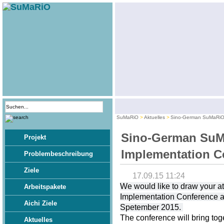
SuMaRiO
Aktuelles
Sino-German SuMaRiO 
Sino-German Su
Projekt
Implementation C
Problembeschreibung
Ziele
17.09.15 11:24
We would like to draw your 
Arbeitspakete
Implementation Conference at
Aichi Ziele
Spetember 2015.
The conference will bring tog
Aktuelles