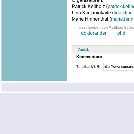
Organisatoren:
Patrick Keilholz (
patrick.kei
Lina Kliucininkaite (
lina.kliu
Marie Hinnenthal (
marie.hin
geschrieben von Matthias Schr
doktoranden
phd
Zurück
Kommentare
Trackback URL: