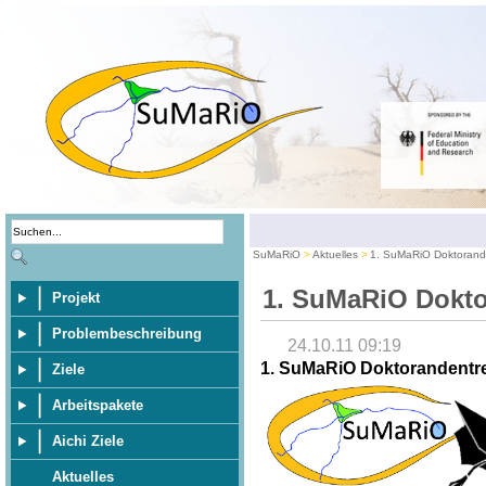
SuMaRiO
Aktuelles
1. SuMaRiO Doktorand
1. SuMaRiO Dokt
Projekt
Problembeschreibung
24.10.11 09:19
1. SuMaRiO Doktorandentr
Ziele
Arbeitspakete
Aichi Ziele
Aktuelles