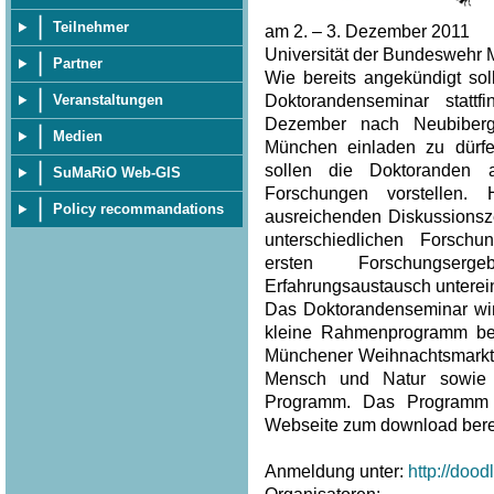
Teilnehmer
am 2. – 3. Dezember 2011
Universität der Bundeswehr 
Partner
Wie bereits angekündigt sol
Doktorandenseminar statt
Veranstaltungen
Dezember nach Neubiberg
Medien
München einladen zu dürf
sollen die Doktoranden 
SuMaRiO Web-GIS
Forschungen vorstellen.
Policy recommandations
ausreichenden Diskussionsze
unterschiedlichen Forsch
ersten Forschungser
Erfahrungsaustausch unterei
Das Doktorandenseminar wi
kleine Rahmenprogramm beg
Münchener Weihnachtsmarkt
Mensch und Natur sowie
Programm. Das Programm 
Webseite zum download berei
Anmeldung unter:
http://doo