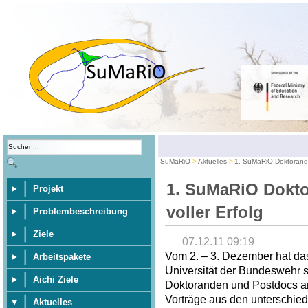
SuMaRiO
Aktuelles
1. SuMaRiO Doktoranden
1. SuMaRiO Dokto
Projekt
voller Erfolg
Problembeschreibung
Ziele
07.12.11 09:19
Vom 2. – 3. Dezember hat da
Arbeitspakete
Universität der Bundeswehr 
Aichi Ziele
Doktoranden und Postdocs an 
Vorträge aus den unterschied
Aktuelles