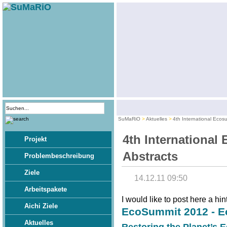
SuMaRiO
Aktuelles
4th International Ecosu
4th International 
Projekt
Abstracts
Problembeschreibung
Ziele
14.12.11 09:50
Arbeitspakete
I would like to post here a hint
Aichi Ziele
EcoSummit 2012 - Ec
Aktuelles
Restoring the Planet’s 