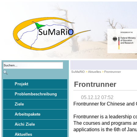
SuMaRiO
Aktuelles
Frontrunner
Frontrunner
Projekt
Problembeschreibung
05.12.12 07:52
Frontrunner for Chinese and
Ziele
Arbeitspakete
Frontrunner is a leadership 
The courses and programs are 
Aichi Ziele
applications is the 6th of Jan
Aktuelles