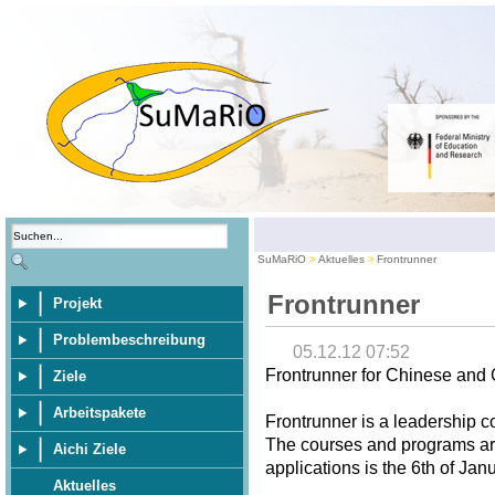
SuMaRiO
Aktuelles
Frontrunner
Frontrunner
Projekt
Problembeschreibung
05.12.12 07:52
Frontrunner for Chinese and
Ziele
Arbeitspakete
Frontrunner is a leadership 
The courses and programs are 
Aichi Ziele
applications is the 6th of Jan
Aktuelles