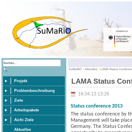
SuMaRiO
Aktuelles
LAMA Status Conferen
LAMA Status Conf
Projekt
Problembeschreibung
16.04.13 13:26
Ziele
Status conference 2013
Arbeitspakete
The status conference
by t
Management
will take pla
Aichi Ziele
Germany.
The Status Confe
Aktuelles