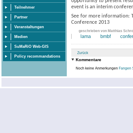
opportunity to present resul
event is an interim confere
Teilnehmer
See for more information:
Partner
Conference 2013
Veranstaltungen
geschrieben von Matthias Schr
lama
bmbf
confe
Medien
SuMaRiO Web-GIS
Zurück
Policy recommandations
Kommentare
Noch keine Anmerkungen
Fangen 