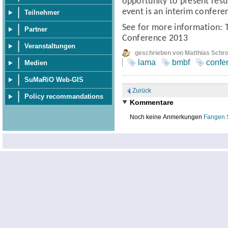
opportunity to present resul
event is an interim confere
Teilnehmer
See for more information:
Partner
Conference 2013
Veranstaltungen
geschrieben von Matthias Schr
lama
bmbf
confe
Medien
SuMaRiO Web-GIS
Zurück
Policy recommandations
Kommentare
Noch keine Anmerkungen
Fangen 