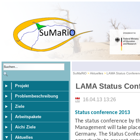
SuMaRiO
Aktuelles
LAMA Status Conferen
LAMA Status Conf
Projekt
Problembeschreibung
16.04.13 13:26
Ziele
Status conference 2013
Arbeitspakete
The status conference
by t
Management
will take pla
Aichi Ziele
Germany.
The Status Confe
Aktuelles