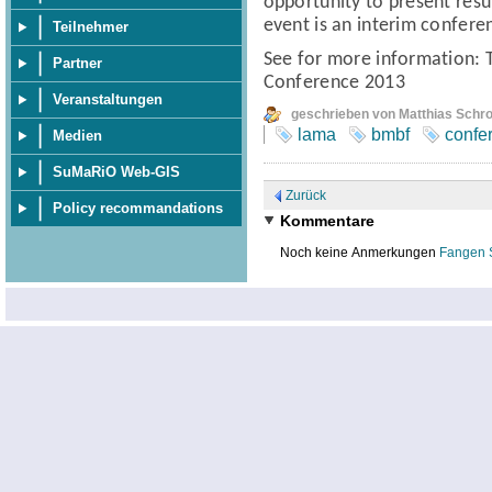
opportunity to present resul
event is an interim confere
Teilnehmer
See for more information:
Partner
Conference 2013
Veranstaltungen
geschrieben von Matthias Schr
lama
bmbf
confe
Medien
SuMaRiO Web-GIS
Zurück
Policy recommandations
Kommentare
Noch keine Anmerkungen
Fangen 