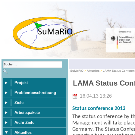
SuMaRiO
Aktuelles
LAMA Status Conferen
LAMA Status Conf
Projekt
Problembeschreibung
16.04.13 13:26
Ziele
Status conference 2013
Arbeitspakete
The status conference
by t
Management
will take pla
Aichi Ziele
Germany.
The Status Confe
Aktuelles