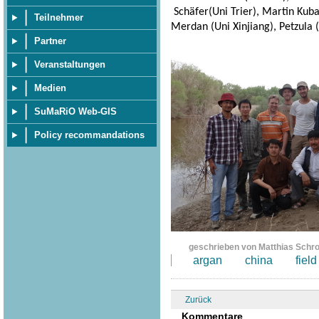
Schäfer(Uni Trier), Martin Kuba 
Teilnehmer
Merdan (Uni Xinjiang), Petzula (
Partner
Veranstaltungen
Medien
SuMaRiO Web-GIS
Policy recommandations
geschrieben von Matthias Schr
argan
china
field
Zurück
Kommentare