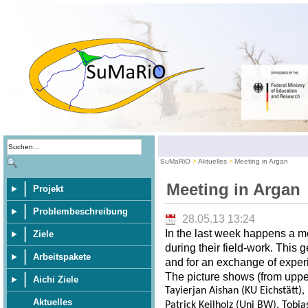
SuMaRiO
Aktuelles
Meeting in Argan
Meeting in Argan
Projekt
Problembeschreibung
28.05.13 13:24
In the last week happens a m
Ziele
during their field-work. This 
Arbeitspakete
and for an exchange of exper
The picture shows (from upper 
Aichi Ziele
Tayierjan Aishan (KU Eichstätt)
Aktuelles
Patrick Keilholz (Uni BW), Tobia