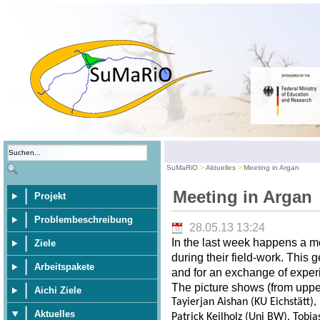
SuMaRiO
Aktuelles
Meeting in Argan
Meeting in Argan
Projekt
Problembeschreibung
28.05.13 13:24
In the last week happens a m
Ziele
during their field-work. This 
Arbeitspakete
and for an exchange of exper
The picture shows (from upper 
Aichi Ziele
Tayierjan Aishan (KU Eichstätt)
Aktuelles
Patrick Keilholz (Uni BW), Tobia