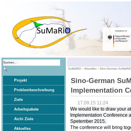
SuMaRiO
Aktuelles
Sino-German SuMaRiO 
Sino-German Su
Projekt
Implementation C
Problembeschreibung
Ziele
17.09.15 11:24
We would like to draw your 
Arbeitspakete
Implementation Conference at
Aichi Ziele
Spetember 2015.
The conference will bring tog
Aktuelles