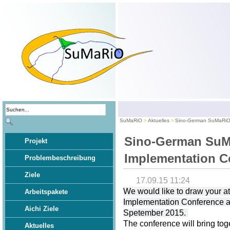
SuMaRiO
Aktuelles
Sino-German SuMaRiO 
Sino-German Su
Projekt
Implementation C
Problembeschreibung
Ziele
17.09.15 11:24
We would like to draw your 
Arbeitspakete
Implementation Conference at
Aichi Ziele
Spetember 2015.
The conference will bring tog
Aktuelles