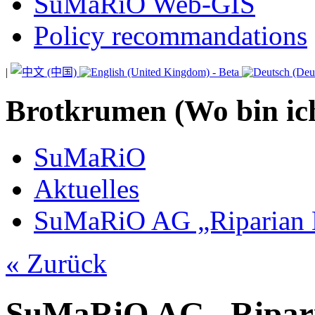
SuMaRiO Web-GIS
Policy recommandations
|
Brotkrumen (Wo bin ic
SuMaRiO
Aktuelles
SuMaRiO AG „Riparian Ec
« Zurück
SuMaRiO AG „Riparia