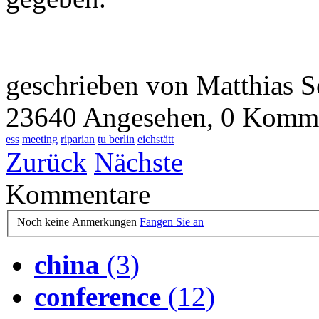
geschrieben von Matthias S
23640 Angesehen,
0 Komme
ess
meeting
riparian
tu berlin
eichstätt
Zurück
Nächste
Kommentare
Noch keine Anmerkungen
Fangen Sie an
china
(3)
conference
(12)