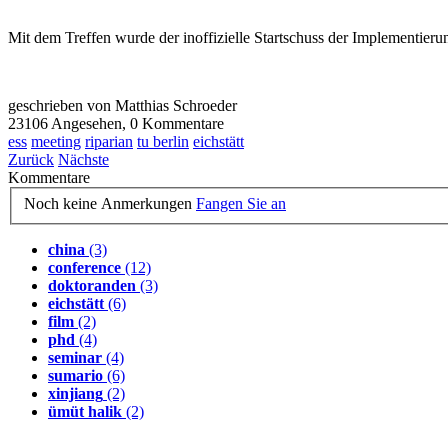
Mit dem Treffen wurde der inoffizielle Startschuss der Implementie
geschrieben von Matthias Schroeder
23106 Angesehen,
0 Kommentare
ess
meeting
riparian
tu berlin
eichstätt
Zurück
Nächste
Kommentare
Noch keine Anmerkungen
Fangen Sie an
china
(3)
conference
(12)
doktoranden
(3)
eichstätt
(6)
film
(2)
phd
(4)
seminar
(4)
sumario
(6)
xinjiang
(2)
ümüt halik
(2)