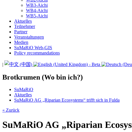
WB3-Aichi
WB4-Aichi
WB5-Aichi
Aktuelles
Teilnehmer
Partner
Veranstaltungen
Medien
SuMaRiO Web-GIS
Policy recommandations
|
Brotkrumen (Wo bin ich?)
SuMaRiO
Aktuelles
SuMaRiO AG „Riparian Ecosystems“ trifft sich in Fulda
« Zurück
SuMaRiO AG „Riparian Ecosyste