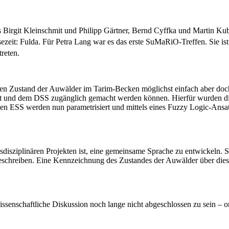
 Birgit Kleinschmit und Philipp Gärtner, Bernd Cyffka und Martin Kub
ezeit: Fulda. Für Petra Lang war es das erste SuMaRiO-Treffen. Sie i
reten.
e den Zustand der Auwälder im Tarim-Becken möglichst einfach aber doc
 und dem DSS zugänglich gemacht werden können. Hierfür wurden die r
enen ESS werden nun parametrisiert und mittels eines Fuzzy Logic-Ans
sdisziplinären Projekten ist, eine gemeinsame Sprache zu entwickeln. S
schreiben. Eine Kennzeichnung des Zustandes der Auwälder über diesen
issenschaftliche Diskussion noch lange nicht abgeschlossen zu sein – o