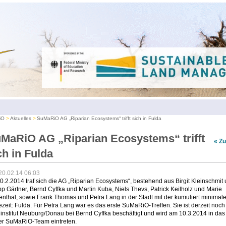
iO
Aktuelles
SuMaRiO AG „Riparian Ecosystems“ trifft sich in Fulda
MaRiO AG „Riparian Ecosystems“ trifft
« Z
ch in Fulda
20.02.14 06:03
.2.2014 traf sich die AG „Riparian Ecosystems“, bestehend aus Birgit Kleinschmit
pp Gärtner, Bernd Cyffka und Martin Kuba, Niels Thevs, Patrick Keilholz und Marie
nthal, sowie Frank Thomas und Petra Lang in der Stadt mit der kumuliert minimal
zeit: Fulda. Für Petra Lang war es das erste SuMaRiO-Treffen. Sie ist derzeit noc
nstitut Neuburg/Donau bei Bernd Cyffka beschäftigt und wird am 10.3.2014 in das
rer SuMaRiO-Team eintreten.