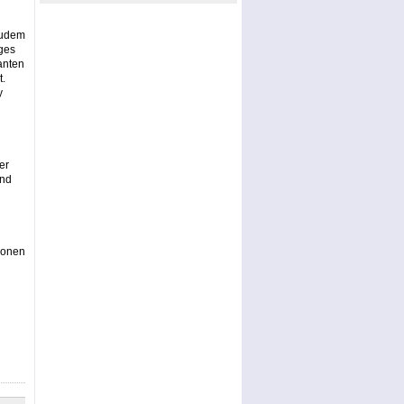
Zudem
ges
anten
t.
y
er
und
ionen