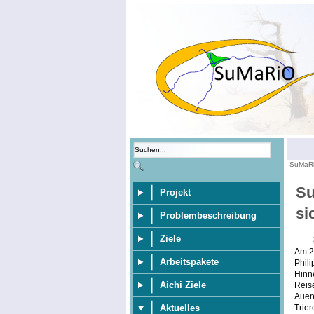
SuMaR
Su
Projekt
si
Problembeschreibung
Ziele
Am 20
Arbeitspakete
Phili
Hinne
Aichi Ziele
Reise
Aueni
Trie
Aktuelles