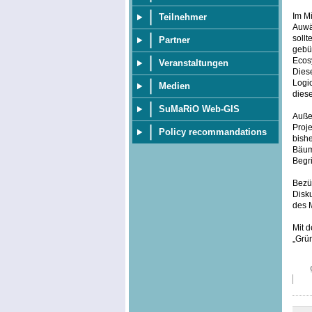
Im Mi
Teilnehmer
Auwä
soll
Partner
gebü
Ecosy
Veranstaltungen
Dies
Logi
Medien
diese
SuMaRiO Web-GIS
Außer
Proje
Policy recommandations
bish
Bäum
Begri
Bezüg
Disku
des 
Mit d
„Grü