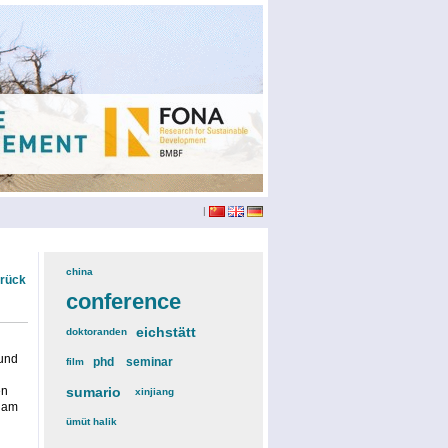
|
china
(3)
urück
conference
(12)
eichstätt
(6)
doktoranden
(3)
 und
phd
(4)
seminar
(4)
film
(2)
en
sumario
(6)
xinjiang
(2)
h am
ümüt halik
(2)