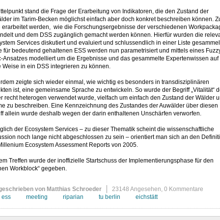
ttelpunkt stand die Frage der Erarbeitung von Indikatoren, die den Zustand der
lder im Tarim-Becken möglichst einfach aber doch konkret beschreiben können. 
te erarbeitet werden, wie die Forschungsergebnisse der verschiedenen Workpacka
ndelt und dem DSS zugänglich gemacht werden können. Hierfür wurden die relev
stem Services diskutiert und evaluiert und schlussendlich in einer Liste gesammel
e für bedeutend gehaltenen ESS werden nun parametrisiert und mittels eines Fuzz
c-Ansatzes modelliert um die Ergebnisse und das gesammelte Expertenwissen auf
 Weise in ein DSS integrieren zu können.
dem zeigte sich wieder einmal, wie wichtig es besonders in transdisziplinären
kten ist, eine gemeinsame Sprache zu entwickeln. So wurde der Begriff „Vitalität“ d
er recht heterogen verwendet wurde, vielfach um einfach den Zustand der Wälder 
e zu beschreiben. Eine Kennzeichnung des Zustandes der Auwälder über diesen
ff allein wurde deshalb wegen der darin enthaltenen Unschärfen verworfen.
lich der Ecosystem Services – zu dieser Thematik scheint die wissenschaftliche
ssion noch lange nicht abgeschlossen zu sein – orientiert man sich an den Definit
Millenium Ecosystem Assessment Reports von 2005.
em Treffen wurde der inoffizielle Startschuss der Implementierungsphase für den
nen Workblock“ gegeben.
geschrieben von Matthias Schroeder
23148 Angesehen,
0 Kommentare
ess
meeting
riparian
tu berlin
eichstätt