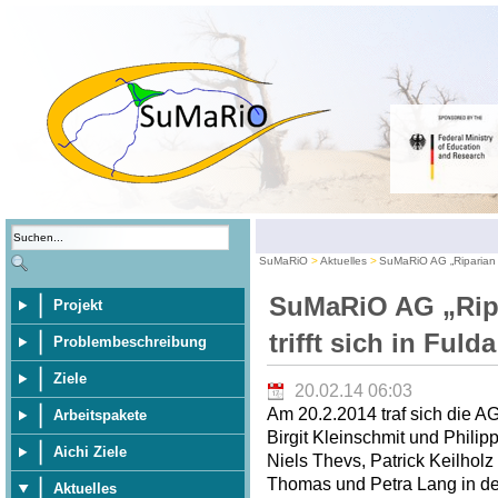
SuMaRiO
Aktuelles
SuMaRiO AG „Riparian E
SuMaRiO AG „Rip
Projekt
trifft sich in Fulda
Problembeschreibung
Ziele
20.02.14 06:03
Am 20.2.2014 traf sich die A
Arbeitspakete
Birgit Kleinschmit und Philip
Aichi Ziele
Niels Thevs, Patrick Keilhol
Thomas und Petra Lang in der
Aktuelles