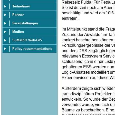
Reisezeit: Fulda. Für Petra 
Teilnehmer
Sie ist derzeit noch am Auen
beschäftigt und wird am 10.
Partner
eintreten.
Veranstaltungen
Im Mittelpunkt stand die Frag
Medien
Zustand der Auwälder im Tar
konkret beschreiben können. 
SuMaRiO Web-GIS
Forschungsergebnisse der v
Policy recommandations
und dem DSS zugänglich gem
relevanten Ecosystem Service
schlussendlich in einer List
gehaltenen ESS werden nun p
Logic-Ansatzes modelliert u
Expertenwissen auf diese Wei
Außerdem zeigte sich wieder 
transdisziplinären Projekten
entwickeln. So wurde der Begri
verwendet wurde, vielfach u
Bäume zu beschreiben. Eine