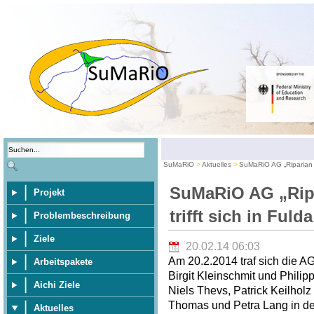
SuMaRiO
Aktuelles
SuMaRiO AG „Riparian E
SuMaRiO AG „Rip
Projekt
trifft sich in Fulda
Problembeschreibung
Ziele
20.02.14 06:03
Am 20.2.2014 traf sich die A
Arbeitspakete
Birgit Kleinschmit und Philip
Aichi Ziele
Niels Thevs, Patrick Keilhol
Thomas und Petra Lang in der
Aktuelles