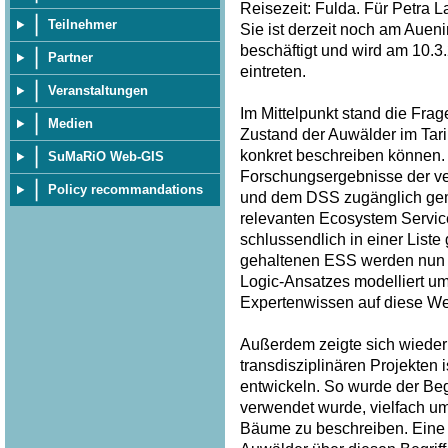
Reisezeit: Fulda. Für Petra 
Teilnehmer
Sie ist derzeit noch am Auen
beschäftigt und wird am 10.
Partner
eintreten.
Veranstaltungen
Im Mittelpunkt stand die Frag
Medien
Zustand der Auwälder im Tar
konkret beschreiben können. 
SuMaRiO Web-GIS
Forschungsergebnisse der v
Policy recommandations
und dem DSS zugänglich gem
relevanten Ecosystem Service
schlussendlich in einer List
gehaltenen ESS werden nun p
Logic-Ansatzes modelliert u
Expertenwissen auf diese Wei
Außerdem zeigte sich wieder 
transdisziplinären Projekten
entwickeln. So wurde der Begri
verwendet wurde, vielfach u
Bäume zu beschreiben. Eine