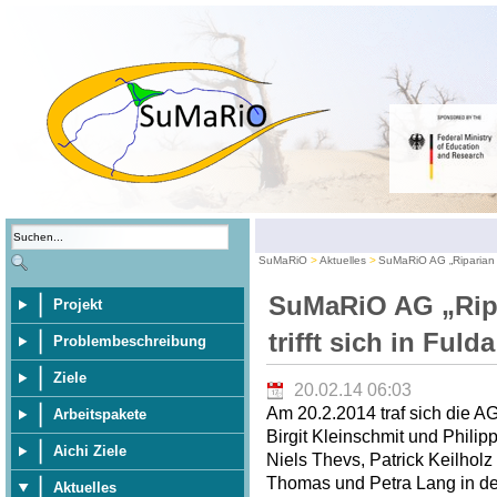
SuMaRiO
Aktuelles
SuMaRiO AG „Riparian E
SuMaRiO AG „Rip
Projekt
trifft sich in Fulda
Problembeschreibung
Ziele
20.02.14 06:03
Am 20.2.2014 traf sich die A
Arbeitspakete
Birgit Kleinschmit und Philip
Aichi Ziele
Niels Thevs, Patrick Keilhol
Thomas und Petra Lang in der
Aktuelles