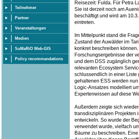
Reisezeit: Fulda. Für Petra 
Teilnehmer
Sie ist derzeit noch am Auen
beschäftigt und wird am 10.
Partner
eintreten.
Veranstaltungen
Im Mittelpunkt stand die Frag
Medien
Zustand der Auwälder im Tar
konkret beschreiben können. 
SuMaRiO Web-GIS
Forschungsergebnisse der v
Policy recommandations
und dem DSS zugänglich gem
relevanten Ecosystem Service
schlussendlich in einer List
gehaltenen ESS werden nun p
Logic-Ansatzes modelliert u
Expertenwissen auf diese Wei
Außerdem zeigte sich wieder 
transdisziplinären Projekten
entwickeln. So wurde der Begri
verwendet wurde, vielfach u
Bäume zu beschreiben. Eine