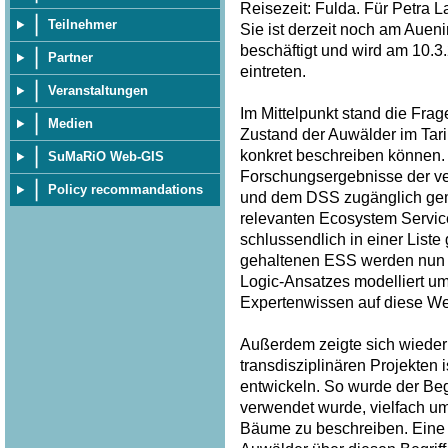
Reisezeit: Fulda. Für Petra 
Teilnehmer
Sie ist derzeit noch am Auen
beschäftigt und wird am 10.
Partner
eintreten.
Veranstaltungen
Im Mittelpunkt stand die Frag
Medien
Zustand der Auwälder im Tar
konkret beschreiben können. 
SuMaRiO Web-GIS
Forschungsergebnisse der v
Policy recommandations
und dem DSS zugänglich gem
relevanten Ecosystem Service
schlussendlich in einer List
gehaltenen ESS werden nun p
Logic-Ansatzes modelliert u
Expertenwissen auf diese Wei
Außerdem zeigte sich wieder 
transdisziplinären Projekten
entwickeln. So wurde der Begri
verwendet wurde, vielfach u
Bäume zu beschreiben. Eine