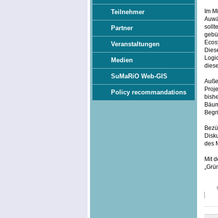
Im Mi
Teilnehmer
Auwä
soll
Partner
gebü
Ecosy
Veranstaltungen
Dies
Logi
Medien
diese
SuMaRiO Web-GIS
Außer
Proje
Policy recommandations
bish
Bäum
Begri
Bezüg
Disku
des 
Mit d
„Grü