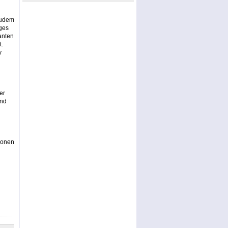
Zudem
ges
anten
t.
y
er
und
ionen