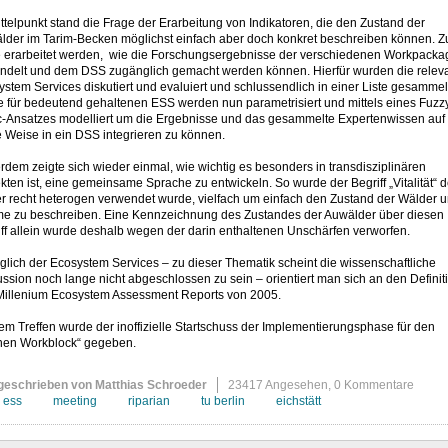
ttelpunkt stand die Frage der Erarbeitung von Indikatoren, die den Zustand der
lder im Tarim-Becken möglichst einfach aber doch konkret beschreiben können. 
te erarbeitet werden, wie die Forschungsergebnisse der verschiedenen Workpacka
ndelt und dem DSS zugänglich gemacht werden können. Hierfür wurden die relev
stem Services diskutiert und evaluiert und schlussendlich in einer Liste gesammel
e für bedeutend gehaltenen ESS werden nun parametrisiert und mittels eines Fuzz
c-Ansatzes modelliert um die Ergebnisse und das gesammelte Expertenwissen auf
 Weise in ein DSS integrieren zu können.
dem zeigte sich wieder einmal, wie wichtig es besonders in transdisziplinären
kten ist, eine gemeinsame Sprache zu entwickeln. So wurde der Begriff „Vitalität“ d
er recht heterogen verwendet wurde, vielfach um einfach den Zustand der Wälder 
e zu beschreiben. Eine Kennzeichnung des Zustandes der Auwälder über diesen
ff allein wurde deshalb wegen der darin enthaltenen Unschärfen verworfen.
lich der Ecosystem Services – zu dieser Thematik scheint die wissenschaftliche
ssion noch lange nicht abgeschlossen zu sein – orientiert man sich an den Definit
Millenium Ecosystem Assessment Reports von 2005.
em Treffen wurde der inoffizielle Startschuss der Implementierungsphase für den
nen Workblock“ gegeben.
geschrieben von Matthias Schroeder
23417 Angesehen,
0 Kommentare
ess
meeting
riparian
tu berlin
eichstätt