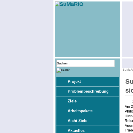
SuMaR
Su
Projekt
si
Problembeschreibung
Ziele
Am 20
Arbeitspakete
Phili
Hinne
Aichi Ziele
Reise
Aueni
Trie
Aktuelles