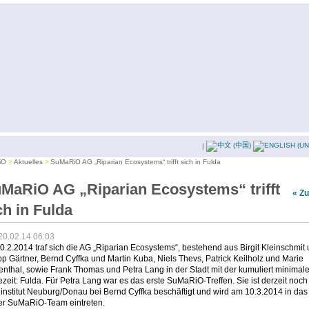
|
iO
Aktuelles
SuMaRiO AG „Riparian Ecosystems“ trifft sich in Fulda
MaRiO AG „Riparian Ecosystems“ trifft
« Z
ch in Fulda
20.02.14 06:03
.2.2014 traf sich die AG „Riparian Ecosystems“, bestehend aus Birgit Kleinschmit
pp Gärtner, Bernd Cyffka und Martin Kuba, Niels Thevs, Patrick Keilholz und Marie
nthal, sowie Frank Thomas und Petra Lang in der Stadt mit der kumuliert minimal
zeit: Fulda. Für Petra Lang war es das erste SuMaRiO-Treffen. Sie ist derzeit noc
nstitut Neuburg/Donau bei Bernd Cyffka beschäftigt und wird am 10.3.2014 in das
rer SuMaRiO-Team eintreten.