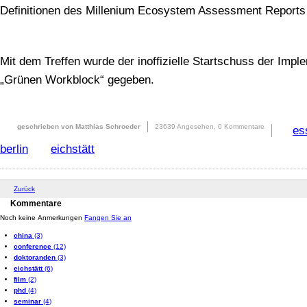
Definitionen des Millenium Ecosystem Assessment Reports
Mit dem Treffen wurde der inoffizielle Startschuss der Imp
„Grünen Workblock“ gegeben.
geschrieben von Matthias Schroeder
23639 Angesehen,
0 Kommentare
es
berlin
eichstätt
Zurück
Kommentare
Noch keine Anmerkungen
Fangen Sie an
china
(3)
conference
(12)
doktoranden
(3)
eichstätt
(6)
film
(2)
phd
(4)
seminar
(4)