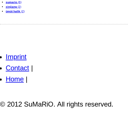
sumario
(6)
xinjiang
(2)
ümüt halik
(2)
Imprint
Contact
|
Home
|
© 2012 SuMaRiO. All rights reserved.