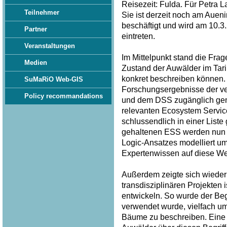
Reisezeit: Fulda. Für Petra 
Teilnehmer
Sie ist derzeit noch am Auen
beschäftigt und wird am 10.
Partner
eintreten.
Veranstaltungen
Im Mittelpunkt stand die Frag
Medien
Zustand der Auwälder im Tar
konkret beschreiben können. 
SuMaRiO Web-GIS
Forschungsergebnisse der v
Policy recommandations
und dem DSS zugänglich gem
relevanten Ecosystem Service
schlussendlich in einer List
gehaltenen ESS werden nun p
Logic-Ansatzes modelliert u
Expertenwissen auf diese Wei
Außerdem zeigte sich wieder 
transdisziplinären Projekten
entwickeln. So wurde der Begri
verwendet wurde, vielfach u
Bäume zu beschreiben. Eine