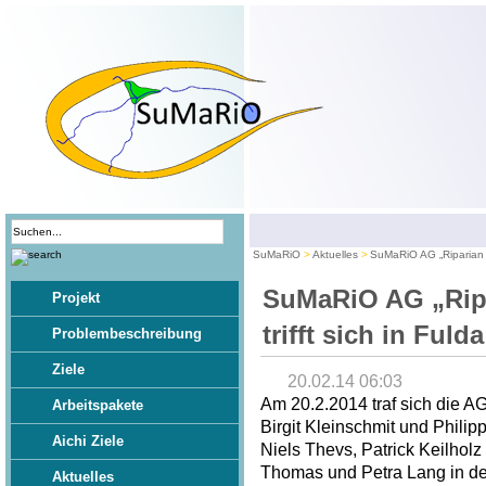
SuMaRiO
Aktuelles
SuMaRiO AG „Riparian E
SuMaRiO AG „Rip
Projekt
trifft sich in Fulda
Problembeschreibung
Ziele
20.02.14 06:03
Am 20.2.2014 traf sich die A
Arbeitspakete
Birgit Kleinschmit und Philip
Aichi Ziele
Niels Thevs, Patrick Keilhol
Thomas und Petra Lang in der
Aktuelles