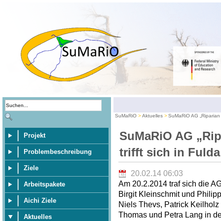
SuMaRiO
Aktuelles
SuMaRiO AG „Riparian E
SuMaRiO AG „Rip
Projekt
trifft sich in Fulda
Problembeschreibung
Ziele
20.02.14 06:03
Am 20.2.2014 traf sich die A
Arbeitspakete
Birgit Kleinschmit und Philip
Aichi Ziele
Niels Thevs, Patrick Keilhol
Thomas und Petra Lang in der
Aktuelles