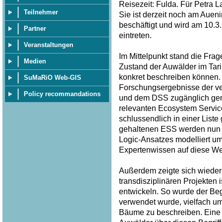
Reisezeit: Fulda. Für Petra 
Teilnehmer
Sie ist derzeit noch am Auen
beschäftigt und wird am 10.
Partner
eintreten.
Veranstaltungen
Im Mittelpunkt stand die Frag
Medien
Zustand der Auwälder im Tar
konkret beschreiben können. 
SuMaRiO Web-GIS
Forschungsergebnisse der v
Policy recommandations
und dem DSS zugänglich gem
relevanten Ecosystem Service
schlussendlich in einer List
gehaltenen ESS werden nun p
Logic-Ansatzes modelliert u
Expertenwissen auf diese Wei
Außerdem zeigte sich wieder 
transdisziplinären Projekten
entwickeln. So wurde der Begri
verwendet wurde, vielfach u
Bäume zu beschreiben. Eine