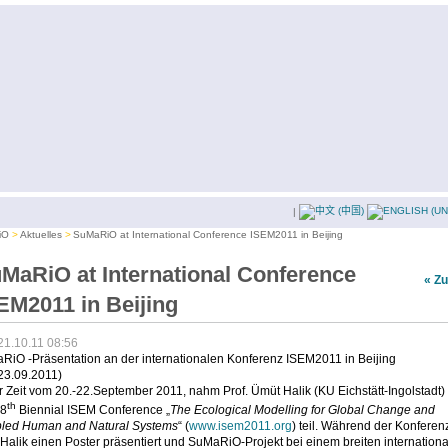
|
iO
Aktuelles
SuMaRiO at International Conference ISEM2011 in Beijing
MaRiO at International Conference
« Z
EM2011 in Beijing
21.10.11 08:56
RiO -Präsentation an der internationalen Konferenz ISEM2011 in Beijing
23.09.2011)
r Zeit vom 20.-22.September 2011, nahm Prof. Ümüt Halik (KU Eichstätt-Ingolstadt)
th
18
Biennial ISEM Conference „
The Ecological Modelling for Global Change and
led Human and Natural Systems
“ (
www.isem2011.org
) teil. Während der Konferen
 Halik einen Poster präsentiert und SuMaRiO-Projekt bei einem breiten internation