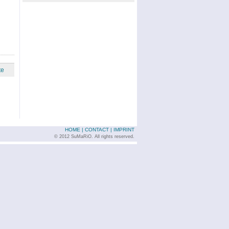
te
HOME
|
CONTACT
|
IMPRINT
© 2012 SuMaRiO. All rights reserved.