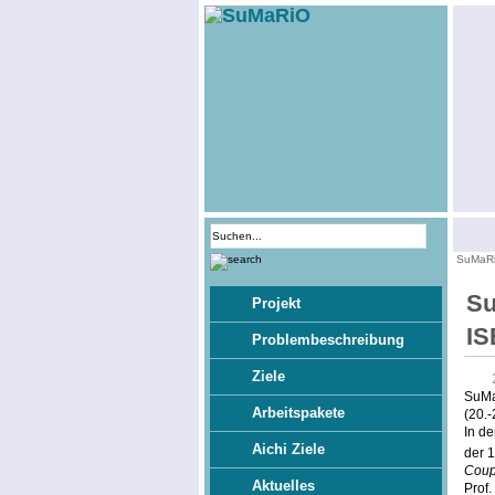
SuMaR
Su
Projekt
IS
Problembeschreibung
Ziele
SuMa
Arbeitspakete
(20.-
In de
Aichi Ziele
der 
Coup
Aktuelles
Prof.