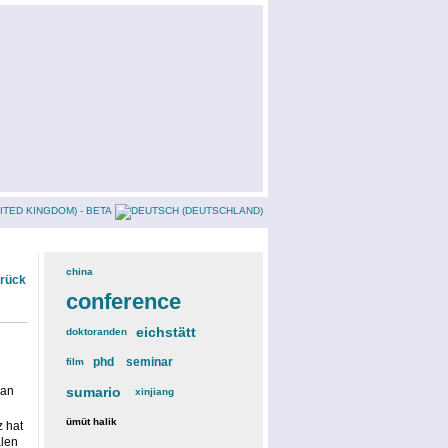
china
(3)
urück
conference
(12)
eichstätt
(6)
doktoranden
(3)
phd
(4)
seminar
(4)
film
(2)
 an
sumario
(6)
xinjiang
(2)
ümüt halik
(2)
z hat
alen