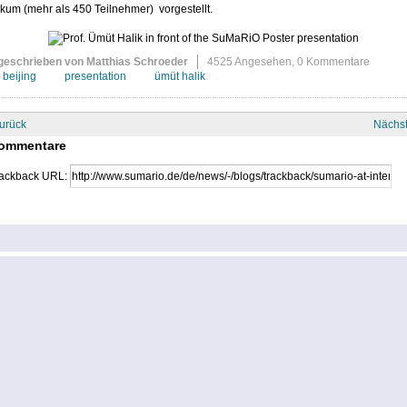
kum (mehr als 450 Teilnehmer) vorgestellt.
geschrieben von Matthias Schroeder
4525 Angesehen,
0 Kommentare
beijing
presentation
ümüt halik
urück
Nächs
ommentare
ackback URL: