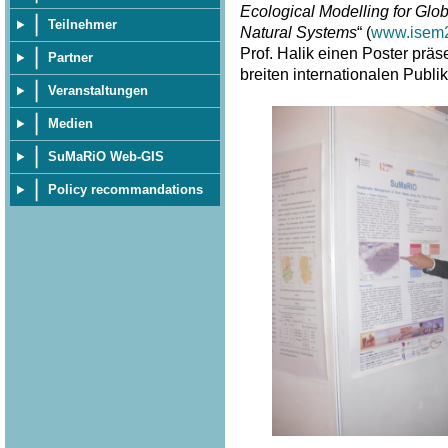
Ecological Modelling for G
Teilnehmer
Natural Systems
“ (
www.isem2
Prof. Halik einen Poster prä
Partner
breiten internationalen Publi
Veranstaltungen
Medien
SuMaRiO Web-GIS
Policy recommandations