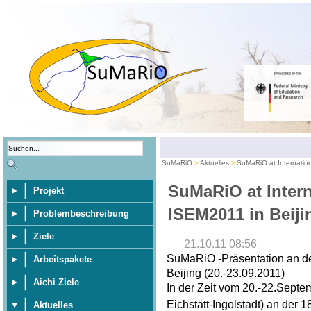
SuMaRiO
Aktuelles
SuMaRiO at Internatio
SuMaRiO at Inter
Projekt
ISEM2011 in Beiji
Problembeschreibung
Ziele
21.10.11 08:56
SuMaRiO -Präsentation an de
Arbeitspakete
Beijing (20.-23.09.2011)
Aichi Ziele
In der Zeit vom 20.-22.Septe
Eichstätt-Ingolstadt) an der 1
Aktuelles