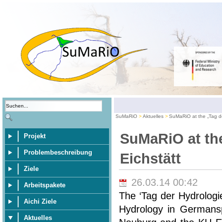
SuMaRiO
Aktuelles
SuMaRiO at the „Tag de
SuMaRiO at the
Projekt
Problembeschreibung
Eichstätt
Ziele
26.03.14 00:42
Arbeitspakete
The ‘Tag der Hydrologi
Aichi Ziele
Hydrology in Germansp
Aktuelles