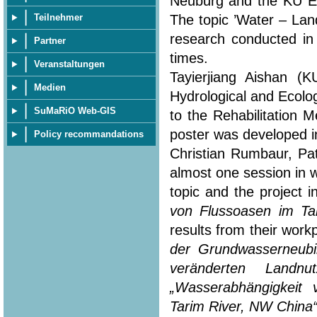
Neuburg and the KU Eic
The topic ’Water – Lan
Teilnehmer
research conducted in
Partner
times.
Veranstaltungen
Tayierjiang Aishan (
Medien
Hydrological and Ecolo
SuMaRiO Web-GIS
to the Rehabilitation 
poster was developed in
Policy recommandations
Christian Rumbaur, Pa
almost one session in 
topic and the project i
von Flussoasen im Ta
results from their workp
der Grundwasserneubi
veränderten Landn
„Wasserabhängigkeit
Tarim River, NW China