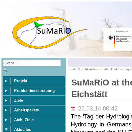
SuMaRiO
Aktuelles
SuMaRiO at the „Tag de
SuMaRiO at the
Projekt
Problembeschreibung
Eichstätt
Ziele
26.03.14 00:42
Arbeitspakete
The ‘Tag der Hydrologi
Aichi Ziele
Hydrology in Germansp
Aktuelles