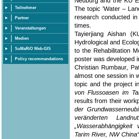
Neuburg and the KU Eic
The topic ’Water – Lan
Teilnehmer
research conducted in
Partner
times.
Veranstaltungen
Tayierjiang Aishan (
Medien
Hydrological and Ecolo
SuMaRiO Web-GIS
to the Rehabilitation 
poster was developed in
Policy recommandations
Christian Rumbaur, Pa
almost one session in 
topic and the project i
von Flussoasen im Ta
results from their workp
der Grundwasserneubi
veränderten Landn
„Wasserabhängigkeit
Tarim River, NW China