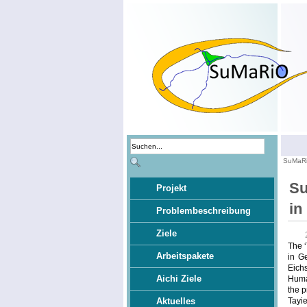
SuMaR
Su
Projekt
in
Problembeschreibung
Ziele
The ‘
Arbeitspakete
in G
Eichs
Aichi Ziele
Human
the p
Tayie
Aktuelles