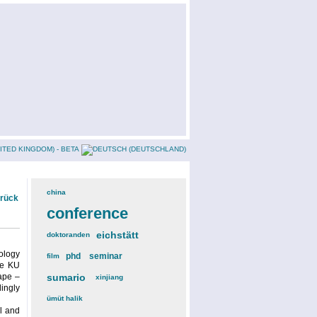
china
(3)
urück
conference
(12)
eichstätt
(6)
doktoranden
(3)
rology
phd
(4)
seminar
(4)
film
(2)
he KU
cape –
sumario
(6)
xinjiang
(2)
dingly
ümüt halik
(2)
al and