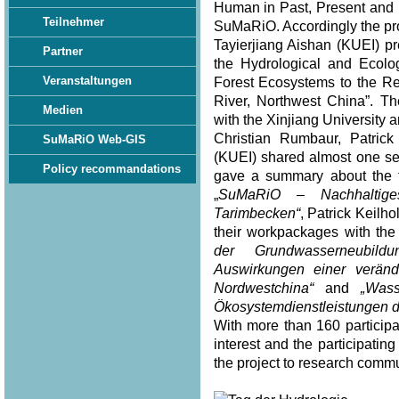
Human in Past, Present and F
Teilnehmer
SuMaRiO. Accordingly the pro
Tayierjiang Aishan (KUEI) pr
Partner
the Hydrological and Ecolo
Veranstaltungen
Forest Ecosystems to the Re
River, Northwest China”. Th
Medien
with the Xinjiang University
Christian Rumbaur, Patric
SuMaRiO Web-GIS
(KUEI) shared almost one se
Policy recommandations
gave a summary about the to
„
SuMaRiO – Nachhaltig
Tarimbecken“
, Patrick Keilh
their workpackages with the t
der Grundwasserneubild
Auswirkungen einer verän
Nordwestchina“
and
„Was
Ökosystemdienstleistungen d
With more than 160 participa
interest and the participat
the project to research commu