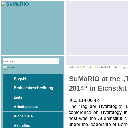
SuMaRiO
Aktuelles
SuMaRiO at the „Tag de
SuMaRiO at the „
Projekt
2014“ in Eichstätt
Problembeschreibung
Ziele
26.03.14 00:42
The ‘Tag der Hydrologie’ (
Arbeitspakete
conference on Hydrology in
Aichi Ziele
host was the Aueninstitut N
under the leadership of Bern
Aktuelles